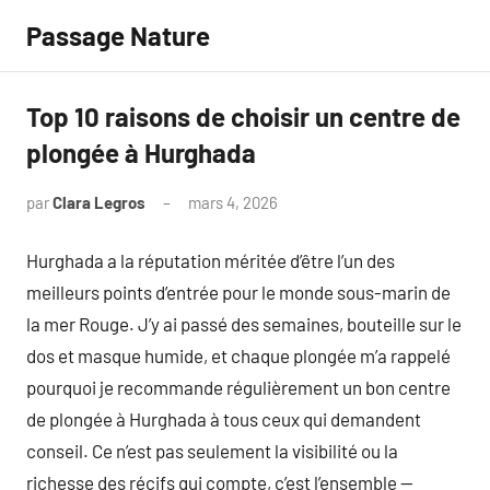
Aller
Passage Nature
au
contenu
Top 10 raisons de choisir un centre de
plongée à Hurghada
par
Clara Legros
mars 4, 2026
Aucun
commentaire
Hurghada a la réputation méritée d’être l’un des
meilleurs points d’entrée pour le monde sous-marin de
la mer Rouge. J’y ai passé des semaines, bouteille sur le
dos et masque humide, et chaque plongée m’a rappelé
pourquoi je recommande régulièrement un bon centre
de plongée à Hurghada à tous ceux qui demandent
conseil. Ce n’est pas seulement la visibilité ou la
richesse des récifs qui compte, c’est l’ensemble —