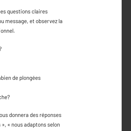
es questions claires
 ou message, et observez la
ionnel.
?
ombien de plongées
oche?
vous donnera des réponses
s », « nous adaptons selon