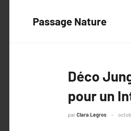
Aller
au
Passage Nature
contenu
Déco Jung
pour un In
par
Clara Legros
octob