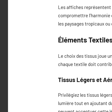
Les affiches représentent
compromettre l’harmonie gé
les paysages tropicaux ou
Éléments Textiles
Le choix des tissus joue u
chaque textile doit contri
Tissus Légers et Aé
Privilégiez les tissus léger
lumière tout en ajoutant d
peuvent accentuer cette lé