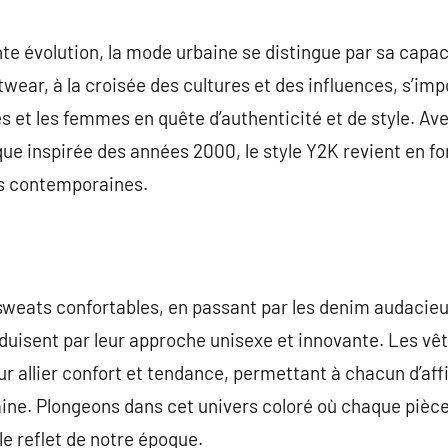
commentaire
 évolution, la mode urbaine se distingue par sa capacit
twear, à la croisée des cultures et des influences, s
es et les femmes en quête d’authenticité et de style. Av
ique inspirée des années 2000, le style Y2K revient en f
ns contemporaines.
sweats confortables, en passant par les denim audacieux 
uisent par leur approche unisexe et innovante. Les vê
allier confort et tendance, permettant à chacun d’aff
baine. Plongeons dans cet univers coloré où chaque pièce
le reflet de notre époque.