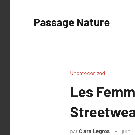
Aller
au
Passage Nature
contenu
Uncategorized
Les Femme
Streetwea
par
Clara Legros
juin 