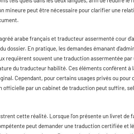
ms tels quels dans les deux langues, afin de réduire le 
on mineure peut être nécessaire pour clarifier une relat
ocument.
agréé arabe français et traducteur assermenté cour d’a
 du dossier. En pratique, les demandes émanant d’admin
ux requièrent souvent une traduction assermentée par u
nature du traducteur habilité. Ces éléments confèrent à 
original. Cependant, pour certains usages privés ou pour
n officielle par un cabinet de traduction peut suffire, s
trent cette réalité. Lorsque l’on présente un livret de 
 compétente peut demander une traduction certifiée et