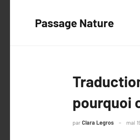
Aller
au
Passage Nature
contenu
Traduction
pourquoi c
par
Clara Legros
mai 1