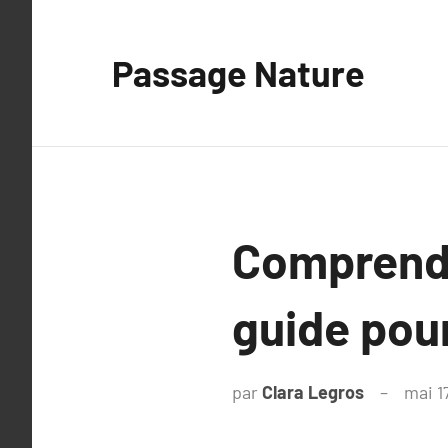
Aller
au
Passage Nature
contenu
Comprendr
guide pour
par
Clara Legros
mai 1