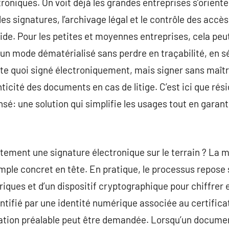
troniques. On voit déjà les grandes entreprises s’orient
les signatures, l’archivage légal et le contrôle des accè
uide. Pour les petites et moyennes entreprises, cela peu
un mode dématérialisé sans perdre en traçabilité, en s
rte quoi signé électroniquement, mais signer sans maîtr
ticité des documents en cas de litige. C’est ici que rési
: une solution qui simplifie les usages tout en garant
ment une signature électronique sur le terrain ? La m
emple concret en tête. En pratique, le processus repose su
riques et d’un dispositif cryptographique pour chiffrer 
ntifié par une identité numérique associée au certificat
cation préalable peut être demandée. Lorsqu’un documen