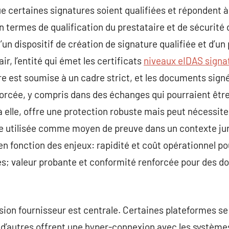
que certaines signatures soient qualifiées et répondent 
termes de qualification du prestataire et de sécurité d
’un dispositif de création de signature qualifiée et d’un
ir, l’entité qui émet les certificats
niveaux eIDAS signa
ure est soumise à un cadre strict, et les documents sign
rcée, y compris dans des échanges qui pourraient être 
 elle, offre une protection robuste mais peut nécessit
 utilisée comme moyen de preuve dans un contexte juri
t en fonction des enjeux: rapidité et coût opérationnel p
les; valeur probante et conformité renforcée pour des
sion fournisseur est centrale. Certaines plateformes s
 d’autres offrent une hyper-connexion avec les système