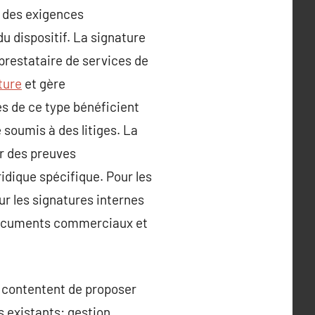
à des exigences
u dispositif. La signature
 prestataire de services de
ture
et gère
és de ce type bénéficient
soumis à des litiges. La
er des preuves
dique spécifique. Pour les
our les signatures internes
 documents commerciaux et
e contentent de proposer
s existants: gestion