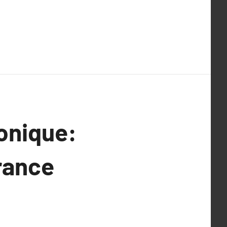
onique:
rance