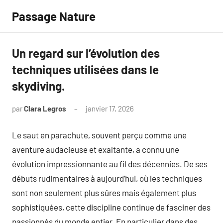
Aller
Passage Nature
au
contenu
Un regard sur l’évolution des
techniques utilisées dans le
skydiving.
par
Clara Legros
janvier 17, 2026
Aucun
commentaire
Le saut en parachute, souvent perçu comme une
aventure audacieuse et exaltante, a connu une
évolution impressionnante au fil des décennies. De ses
débuts rudimentaires à aujourd’hui, où les techniques
sont non seulement plus sûres mais également plus
sophistiquées, cette discipline continue de fasciner des
passionnés du monde entier. En particulier dans des