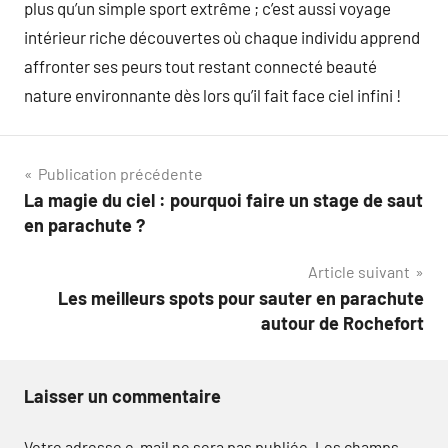
plus qu’un simple sport extrême ; c’est aussi voyage
intérieur riche découvertes où chaque individu apprend
affronter ses peurs tout restant connecté beauté
nature environnante dès lors qu’il fait face ciel infini !
Navigation
Publication précédente
La magie du ciel : pourquoi faire un stage de saut
de
en parachute ?
l’article
Article suivant
Les meilleurs spots pour sauter en parachute
autour de Rochefort
Laisser un commentaire
Votre adresse e-mail ne sera pas publiée.
Les champs