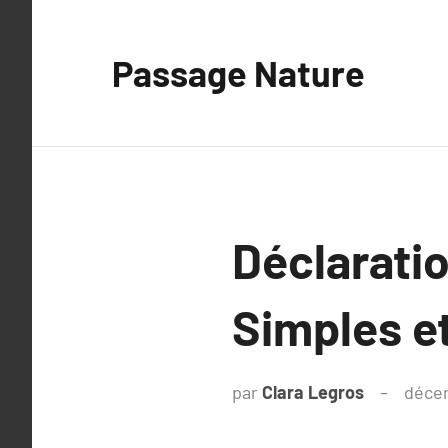
Aller
au
Passage Nature
contenu
Déclarati
Simples et
par
Clara Legros
décem