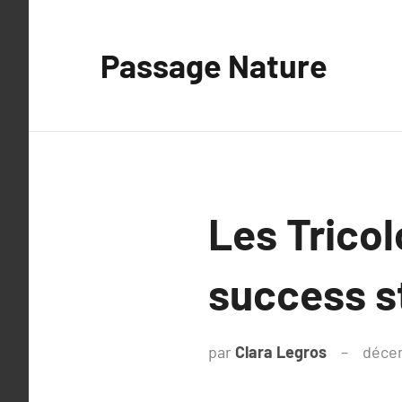
Aller
au
Passage Nature
contenu
Les Tricol
success s
par
Clara Legros
déce