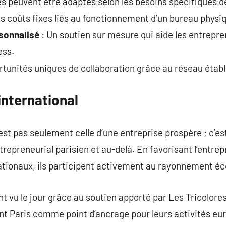
es peuvent être adaptés selon les besoins spécifiques 
es coûts fixes liés au fonctionnement d’un bureau physi
onnalisé
: Un soutien sur mesure qui aide les entrepre
ess.
tunités uniques de collaboration grâce au réseau établi
international
’est pas seulement celle d’une entreprise prospère ; c’es
trepreneurial parisien et au-delà. En favorisant l’entrep
nationaux, ils participent activement au rayonnement é
nt vu le jour grâce au soutien apporté par Les Tricolore
nt Paris comme point d’ancrage pour leurs activités eu