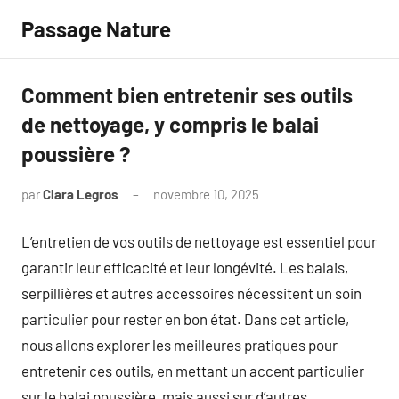
Aller
Passage Nature
au
contenu
Comment bien entretenir ses outils
de nettoyage, y compris le balai
poussière ?
par
Clara Legros
novembre 10, 2025
Aucun
commentaire
L’entretien de vos outils de nettoyage est essentiel pour
garantir leur efficacité et leur longévité. Les balais,
serpillières et autres accessoires nécessitent un soin
particulier pour rester en bon état. Dans cet article,
nous allons explorer les meilleures pratiques pour
entretenir ces outils, en mettant un accent particulier
sur le balai poussière, mais aussi sur d’autres