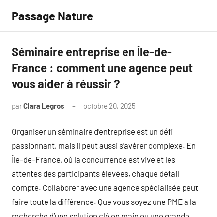
Aller
Passage Nature
au
contenu
Séminaire entreprise en Île-de-
France : comment une agence peut
vous aider à réussir ?
par
Clara Legros
octobre 20, 2025
Aucun
commentaire
Organiser un séminaire d’entreprise est un défi
passionnant, mais il peut aussi s’avérer complexe. En
Île-de-France, où la concurrence est vive et les
attentes des participants élevées, chaque détail
compte. Collaborer avec une agence spécialisée peut
faire toute la différence. Que vous soyez une PME à la
recherche d’une solution clé en main ou une grande