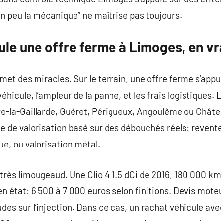
un peu la mécanique” ne maîtrise pas toujours.
le une offre ferme à Limoges, en vr
t des miracles. Sur le terrain, une offre ferme s’appuie
véhicule, l’ampleur de la panne, et les frais logistiques.
ve-la-Gaillarde, Guéret, Périgueux, Angoulême ou Châte
de valorisation basé sur des débouchés réels: revente 
e, ou valorisation métal.
rès limougeaud. Une Clio 4 1.5 dCi de 2016, 180 000 km
n état: 6 500 à 7 000 euros selon finitions. Devis mote
udes sur l’injection. Dans ce cas, un rachat véhicule 