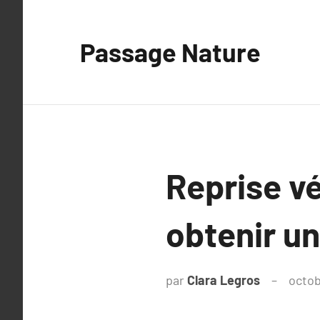
Aller
au
Passage Nature
contenu
Reprise v
obtenir u
par
Clara Legros
octob