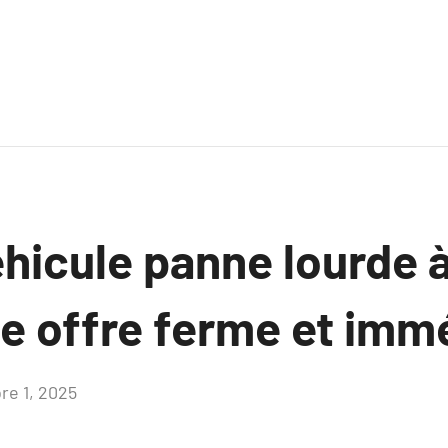
éhicule panne lourde 
ne offre ferme et imm
re 1, 2025
Aucun
commentaire