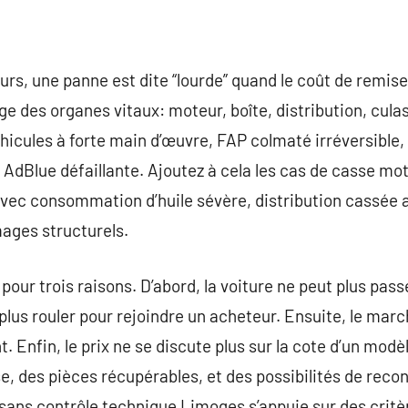
urs, une panne est dite “lourde” quand le coût de remise
age des organes vitaux: moteur, boîte, distribution, cul
icules à forte main d’œuvre, FAP colmaté irréversible
AdBlue défaillante. Ajoutez à cela les cas de casse mo
vec consommation d’huile sévère, distribution cassée a
ages structurels.
our trois raisons. D’abord, la voiture ne peut plus pass
plus rouler pour rejoindre un acheteur. Ensuite, le marc
Enfin, le prix ne se discute plus sur la cote d’un modèl
sse, des pièces récupérables, et des possibilités de rec
e sans contrôle technique Limoges s’appuie sur des critè