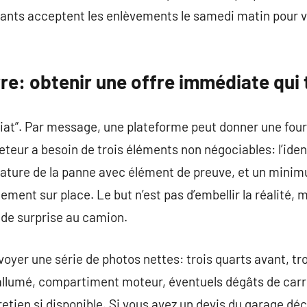
nants acceptent les enlèvements le samedi matin pour v
rre: obtenir une offre immédiate qui 
diat”. Par message, une plateforme peut donner une four
eteur a besoin de trois éléments non négociables: l’iden
a nature de la panne avec élément de preuve, et un mini
ement sur place. Le but n’est pas d’embellir la réalité,
as de surprise au camion.
voyer une série de photos nettes: trois quarts avant, tro
 allumé, compartiment moteur, éventuels dégâts de carr
etien si disponible. Si vous avez un devis du garage déc