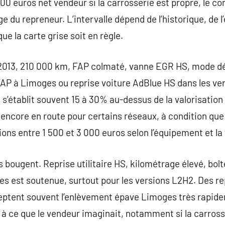
200 euros net vendeur si la carrosserie est propre, le c
 du repreneur. L’intervalle dépend de l’historique, de l
ue la carte grise soit en règle.
 2013, 210 000 km, FAP colmaté, vanne EGR HS, mode dé
AP à Limoges ou reprise voiture AdBlue HS dans les ve
s’établit souvent 15 à 30% au-dessus de la valorisation 
ncore en route pour certains réseaux, à condition que l
ions entre 1 500 et 3 000 euros selon l’équipement et la 
les bougent. Reprise utilitaire HS, kilométrage élevé, boî
es est soutenue, surtout pour les versions L2H2. Des r
ptent souvent l’enlèvement épave Limoges très rapide
à ce que le vendeur imaginait, notamment si la carrosser