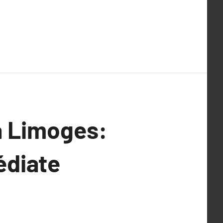
à Limoges:
édiate