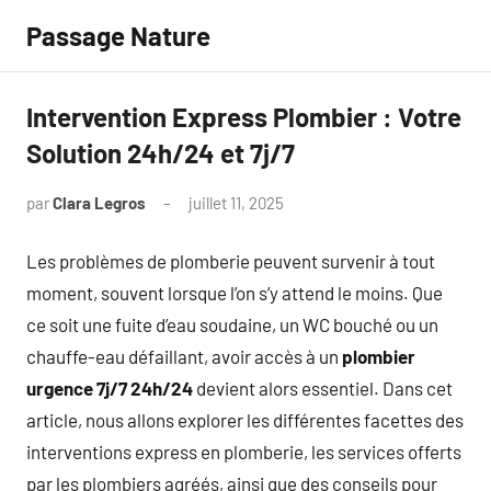
Aller
Passage Nature
au
contenu
Intervention Express Plombier : Votre
Solution 24h/24 et 7j/7
par
Clara Legros
juillet 11, 2025
Aucun
commentaire
Les problèmes de plomberie peuvent survenir à tout
moment, souvent lorsque l’on s’y attend le moins. Que
ce soit une fuite d’eau soudaine, un WC bouché ou un
chauffe-eau défaillant, avoir accès à un
plombier
urgence 7j/7 24h/24
devient alors essentiel. Dans cet
article, nous allons explorer les différentes facettes des
interventions express en plomberie, les services offerts
par les plombiers agréés, ainsi que des conseils pour