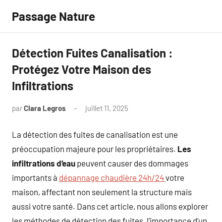
Aller
Passage Nature
au
contenu
Détection Fuites Canalisation :
Protégez Votre Maison des
Infiltrations
par
Clara Legros
juillet 11, 2025
Aucun
commentaire
La détection des fuites de canalisation est une
préoccupation majeure pour les propriétaires.
Les
infiltrations d’eau
peuvent causer des dommages
importants à
dépannage chaudière 24h/24
votre
maison, affectant non seulement la structure mais
aussi votre santé. Dans cet article, nous allons explorer
les méthodes de détection des fuites, l’importance d’un