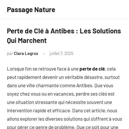
Aller
Passage Nature
au
contenu
Perte de Clé à Antibes : Les Solutions
Qui Marchent
par
Clara Legros
juillet 7, 2025
Aucun
commentaire
Lorsque l’on se retrouve face à une
perte de clé
, cela
peut rapidement devenir un véritable désastre, surtout
dans une ville charmante comme Antibes. Que vous
soyez chez vous ou en vacances, perdre ses clés est
une situation stressante qui nécessite souvent une
intervention rapide et efficace. Dans cet article, nous
allons explorer les diverses solutions qui s’offrent à vous
pour gérer ce genre de problème. Que ce soit pour une