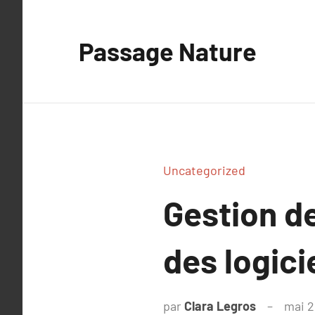
Aller
au
Passage Nature
contenu
Uncategorized
Gestion de
des logici
par
Clara Legros
mai 2