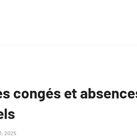
s congés et absences
els
1, 2025
Aucun