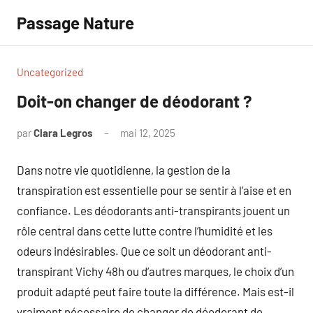
Aller
Passage Nature
au
contenu
Uncategorized
Doit-on changer de déodorant ?
par
Clara Legros
mai 12, 2025
Aucun
commentaire
Dans notre vie quotidienne, la gestion de la
transpiration est essentielle pour se sentir à l’aise et en
confiance. Les déodorants anti-transpirants jouent un
rôle central dans cette lutte contre l’humidité et les
odeurs indésirables. Que ce soit un déodorant anti-
transpirant Vichy 48h ou d’autres marques, le choix d’un
produit adapté peut faire toute la différence. Mais est-il
vraiment nécessaire de changer de déodorant de