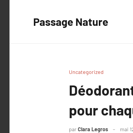
Aller
au
Passage Nature
contenu
Uncategorized
Déodorant 
pour chaq
par
Clara Legros
mai 1