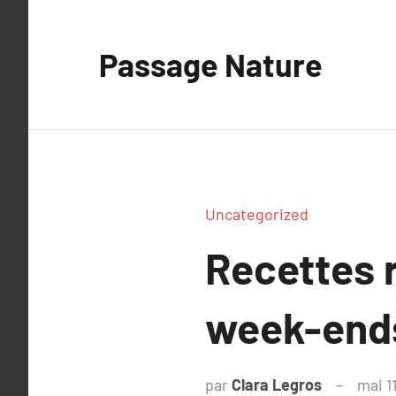
Aller
au
Passage Nature
contenu
Uncategorized
Recettes r
week-ends
par
Clara Legros
mai 1