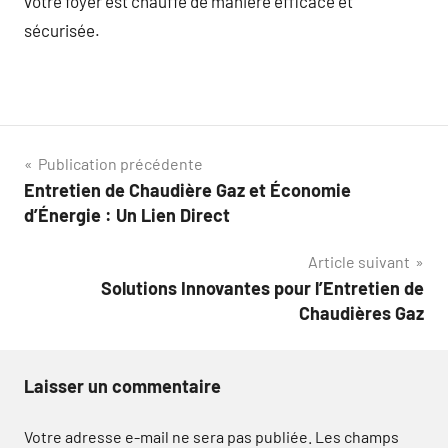
votre foyer est chauffé de manière efficace et
sécurisée.
Navigation
Publication précédente
Entretien de Chaudière Gaz et Économie
de
d’Énergie : Un Lien Direct
l’article
Article suivant
Solutions Innovantes pour l’Entretien de
Chaudières Gaz
Laisser un commentaire
Votre adresse e-mail ne sera pas publiée.
Les champs