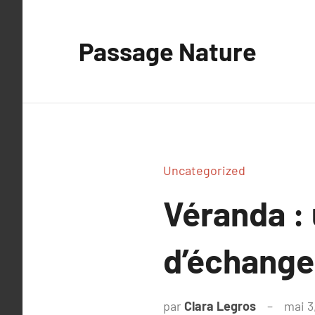
Aller
au
Passage Nature
contenu
Uncategorized
Véranda : 
d’échange
par
Clara Legros
mai 3