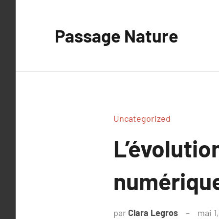
Aller
au
Passage Nature
contenu
Uncategorized
L’évolutio
numériqu
par
Clara Legros
mai 1