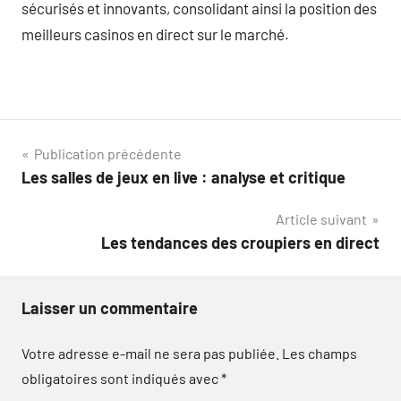
sécurisés et innovants, consolidant ainsi la position des
meilleurs casinos en direct sur le marché.
Navigation
Publication précédente
Les salles de jeux en live : analyse et critique
de
Article suivant
l’article
Les tendances des croupiers en direct
Laisser un commentaire
Votre adresse e-mail ne sera pas publiée.
Les champs
obligatoires sont indiqués avec
*