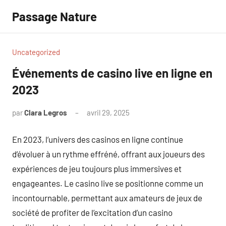
Aller
Passage Nature
au
contenu
Uncategorized
Événements de casino live en ligne en
2023
par
Clara Legros
avril 29, 2025
Aucun
commentaire
En 2023, l’univers des casinos en ligne continue
d’évoluer à un rythme effréné, offrant aux joueurs des
expériences de jeu toujours plus immersives et
engageantes. Le casino live se positionne comme un
incontournable, permettant aux amateurs de jeux de
société de profiter de l’excitation d’un casino