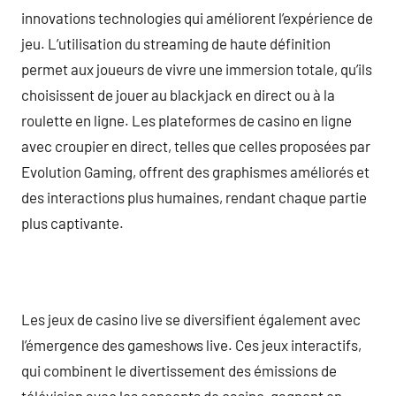
innovations technologies qui améliorent l’expérience de
jeu. L’utilisation du streaming de haute définition
permet aux joueurs de vivre une immersion totale, qu’ils
choisissent de jouer au blackjack en direct ou à la
roulette en ligne. Les plateformes de casino en ligne
avec croupier en direct, telles que celles proposées par
Evolution Gaming, offrent des graphismes améliorés et
des interactions plus humaines, rendant chaque partie
plus captivante.
Les jeux de casino live se diversifient également avec
l’émergence des gameshows live. Ces jeux interactifs,
qui combinent le divertissement des émissions de
télévision avec les concepts de casino, gagnent en