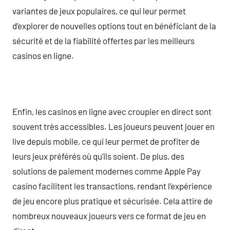
variantes de jeux populaires, ce qui leur permet
d’explorer de nouvelles options tout en bénéficiant de la
sécurité et de la fiabilité offertes par les meilleurs
casinos en ligne.
Enfin, les casinos en ligne avec croupier en direct sont
souvent très accessibles. Les joueurs peuvent jouer en
live depuis mobile, ce qui leur permet de profiter de
leurs jeux préférés où qu’ils soient. De plus, des
solutions de paiement modernes comme Apple Pay
casino facilitent les transactions, rendant l’expérience
de jeu encore plus pratique et sécurisée. Cela attire de
nombreux nouveaux joueurs vers ce format de jeu en