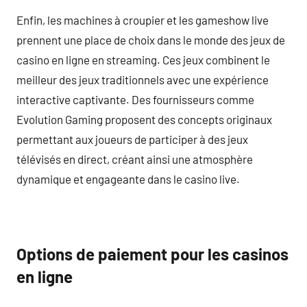
Enfin, les machines à croupier et les gameshow live
prennent une place de choix dans le monde des jeux de
casino en ligne en streaming. Ces jeux combinent le
meilleur des jeux traditionnels avec une expérience
interactive captivante. Des fournisseurs comme
Evolution Gaming proposent des concepts originaux
permettant aux joueurs de participer à des jeux
télévisés en direct, créant ainsi une atmosphère
dynamique et engageante dans le casino live.
Options de paiement pour les casinos
en ligne