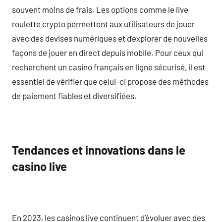
souvent moins de frais. Les options comme le live
roulette crypto permettent aux utilisateurs de jouer
avec des devises numériques et d’explorer de nouvelles
façons de jouer en direct depuis mobile. Pour ceux qui
recherchent un casino français en ligne sécurisé, il est
essentiel de vérifier que celui-ci propose des méthodes
de paiement fiables et diversifiées.
Tendances et innovations dans le
casino live
En 2023, les casinos live continuent d’évoluer avec des