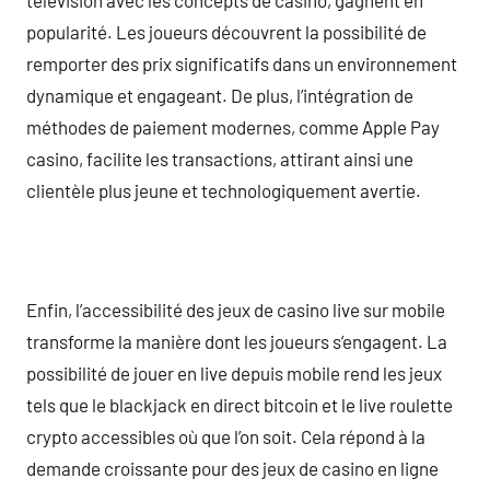
popularité. Les joueurs découvrent la possibilité de
remporter des prix significatifs dans un environnement
dynamique et engageant. De plus, l’intégration de
méthodes de paiement modernes, comme Apple Pay
casino, facilite les transactions, attirant ainsi une
clientèle plus jeune et technologiquement avertie.
Enfin, l’accessibilité des jeux de casino live sur mobile
transforme la manière dont les joueurs s’engagent. La
possibilité de jouer en live depuis mobile rend les jeux
tels que le blackjack en direct bitcoin et le live roulette
crypto accessibles où que l’on soit. Cela répond à la
demande croissante pour des jeux de casino en ligne