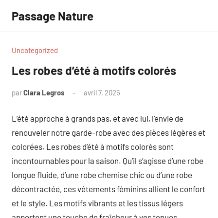
Aller
Passage Nature
au
contenu
Uncategorized
Les robes d’été à motifs colorés
par
Clara Legros
avril 7, 2025
Aucun
commentaire
L’été approche à grands pas, et avec lui, l’envie de
renouveler notre garde-robe avec des pièces légères et
colorées. Les robes d’été à motifs colorés sont
incontournables pour la saison. Qu’il s’agisse d’une robe
longue fluide, d’une robe chemise chic ou d’une robe
décontractée, ces vêtements féminins allient le confort
et le style. Les motifs vibrants et les tissus légers
apportent une touche de fraîcheur à vos tenues