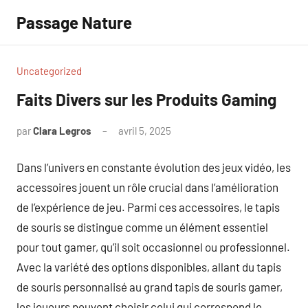
Aller
Passage Nature
au
contenu
Uncategorized
Faits Divers sur les Produits Gaming
par
Clara Legros
avril 5, 2025
Aucun
commentaire
Dans l’univers en constante évolution des jeux vidéo, les
accessoires jouent un rôle crucial dans l’amélioration
de l’expérience de jeu. Parmi ces accessoires, le tapis
de souris se distingue comme un élément essentiel
pour tout gamer, qu’il soit occasionnel ou professionnel.
Avec la variété des options disponibles, allant du tapis
de souris personnalisé au grand tapis de souris gamer,
les joueurs peuvent choisir celui qui correspond le