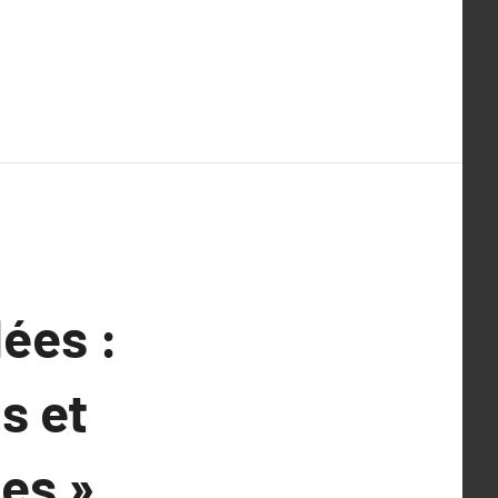
ées :
s et
es »