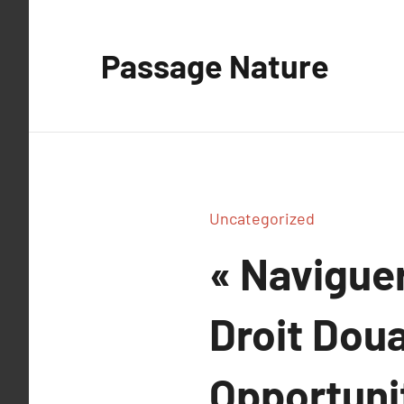
Aller
au
Passage Nature
contenu
Uncategorized
« Naviguer
Droit Doua
Opportunit