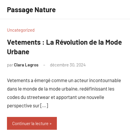
Aller
Passage Nature
au
contenu
Uncategorized
Vetements : La Révolution de la Mode
Urbane
par
Clara Legros
décembre 30, 2024
Aucun
commentaire
Vetements a émergé comme un acteur incontournable
dans le monde de la mode urbaine, redéfinissant les
codes du streetwear et apportant une nouvelle
perspective sur […]
Continuer la lecture